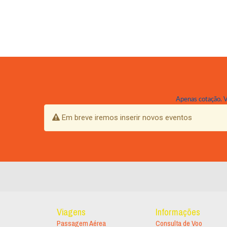
Apenas cotação. Va
Em breve iremos inserir novos eventos
Viagens
Informações
Passagem Aérea
Consulta de Voo