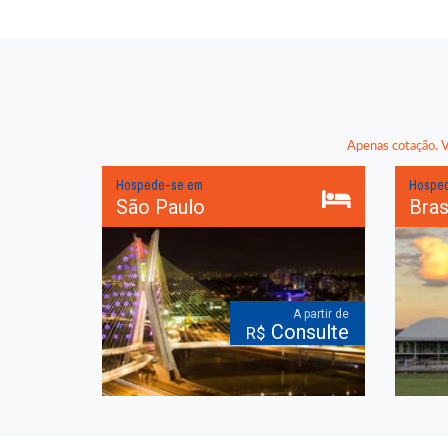
Apenas cotação. Va
Hospede-se em
Hospe
São Paulo
Bras
A partir de
Consulte
R$