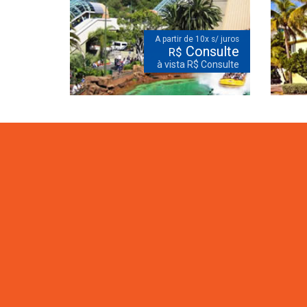
A partir de 10x s/ juros
Consulte
R$
à vista R$ Consulte