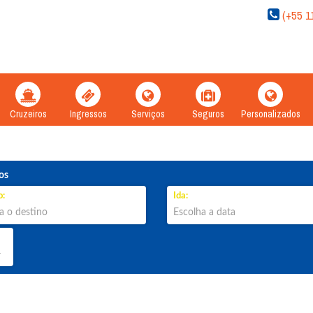
(+55 1
Cruzeiros
Ingressos
Serviços
Seguros
Personalizados
os
o:
Ida: