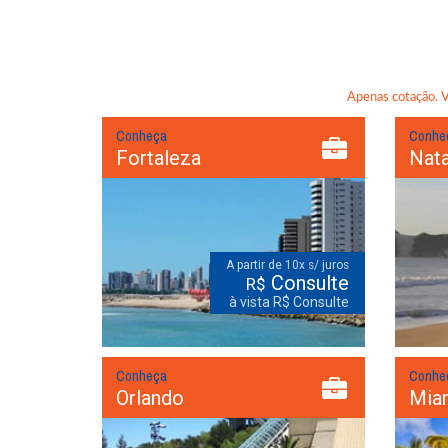
Apenas cotação. Va
Conheça
Conhe
Fortaleza
Nata
A partir de 10x s/ juros
Consulte
R$
à vista R$ Consulte
Conheça
Conhe
Orlando
Mia