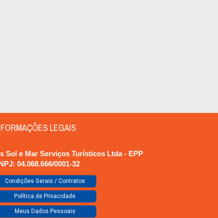
NFORMAÇÕES LEGAIS
is Sol e Mar Serviços Turísticos Ltda - EPP
NPJ:
04.068.666/0001-32
Condições Gerais / Contratos
Política de Privacidade
Meus Dados Pessoais