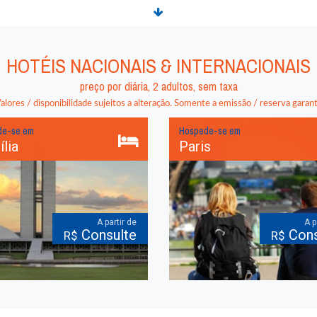
HOTÉIS NACIONAIS & INTERNACIONAIS
preço por diária
,
2
adultos,
sem taxa
lores / disponibilidade sujeitos a alteração. Somente a emissão / reserva garante
de-se em
Hospede-se em
ília
Paris
A partir de
A p
Consulte
Cons
R$
R$