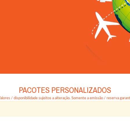
PACOTES PERSONALIZADOS
lores / disponibilidade sujeitos a alteração. Somente a emissão / reserva garante