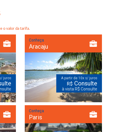
S
 o valor da tarifa.
Conheça
Aracaju
s/ juros
A partir de 10x s/ juros
ulte
Consulte
R$
nsulte
à vista R$ Consulte
Conheça
Paris