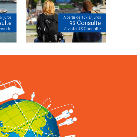
s/ juros
A partir de 10x s/ juros
ulte
Consulte
R$
nsulte
à vista R$ Consulte