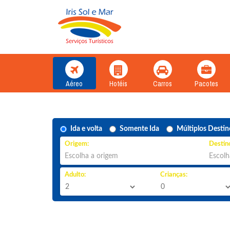
Aéreo
Hotéis
Carros
Pacotes
Ida e volta
Somente Ida
Múltiplos Destin
Origem:
Destin
Adulto:
Crianças: