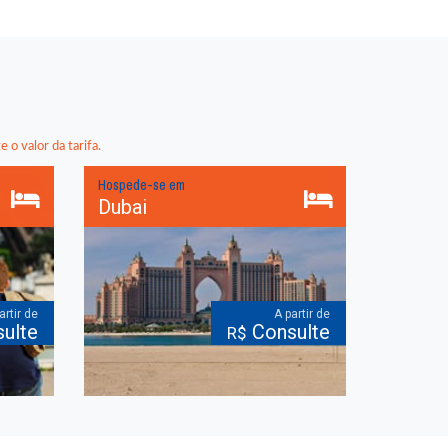
 o valor da tarifa.
Hospede-se em
Dubai
artir de
A partir de
ulte
Consulte
R$