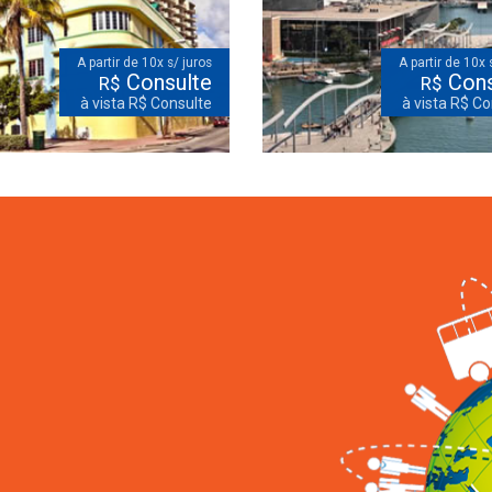
A partir de 10x s/ juros
A partir de 10x 
Consulte
Cons
R$
R$
à vista R$ Consulte
à vista R$ Co