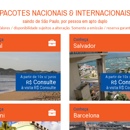
PACOTES NACIONAIS & INTERNACIONAI
saindo de
São Paulo
,
por pessoa em apto duplo
lores / disponibilidade sujeitos a alteração. Somente a emissão / reserva garante
ça
Conheça
l
Salvador
A partir de 10x s/ juros
A partir de 10x 
Consulte
Cons
R$
R$
à vista R$ Consulte
à vista R$ Co
ça
Conheça
mi
Barcelona