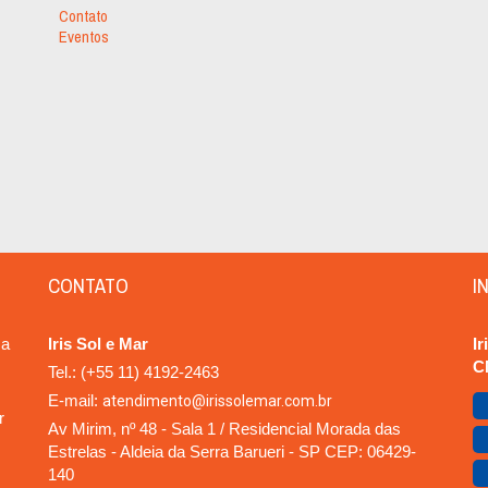
Contato
Eventos
CONTATO
I
ma
Iris Sol e Mar
Ir
C
Tel.:
(+55 11) 4192-2463
E-mail:
atendimento@irissolemar.com.br
r
Av Mirim, nº 48 - Sala 1 / Residencial Morada das
Estrelas - Aldeia da Serra
Barueri
-
SP
CEP:
06429-
140